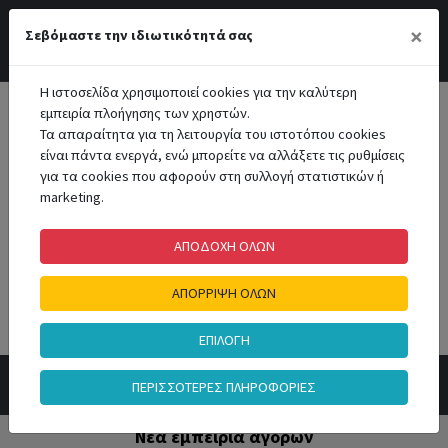
Διαβάστε την ανακοίνωση!
×
Σεβόμαστε την ιδιωτικότητά σας
Περιοχή Μελών
Αγαπημένα
Επικοινωνία
Η ιστοσελίδα χρησιμοποιεί cookies για την καλύτερη
εμπειρία πλοήγησης των χρηστών.
Τα απαραίτητα για τη λειτουργία του ιστοτόπου cookies
είναι πάντα ενεργά, ενώ μπορείτε να αλλάξετε τις ρυθμίσεις
για τα cookies που αφορούν στη συλλογή στατιστικών ή
marketing.
Καλάθι Αγορών
ΑΠΟΔΟΧΗ ΟΛΩΝ
0
ΑΠΟΡΡΙΨΗ ΟΛΩΝ
Αναζήτηση
ΕΠΙΛΟΓΗ
ΠΕΡΙΣΣΟΤΕΡΕΣ ΠΛΗΡΟΦΟΡΙΕΣ
Νέα εμπειρία αγορών