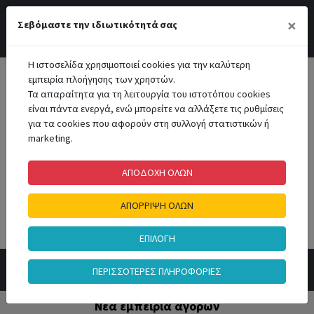
Διαβάστε την ανακοίνωση!
×
Σεβόμαστε την ιδιωτικότητά σας
Περιοχή Μελών
Αγαπημένα
Επικοινωνία
Η ιστοσελίδα χρησιμοποιεί cookies για την καλύτερη
εμπειρία πλοήγησης των χρηστών.
Τα απαραίτητα για τη λειτουργία του ιστοτόπου cookies
είναι πάντα ενεργά, ενώ μπορείτε να αλλάξετε τις ρυθμίσεις
για τα cookies που αφορούν στη συλλογή στατιστικών ή
marketing.
Καλάθι Αγορών
ΑΠΟΔΟΧΗ ΟΛΩΝ
0
ΑΠΟΡΡΙΨΗ ΟΛΩΝ
Αναζήτηση
ΕΠΙΛΟΓΗ
ΠΕΡΙΣΣΟΤΕΡΕΣ ΠΛΗΡΟΦΟΡΙΕΣ
Νέα εμπειρία αγορών