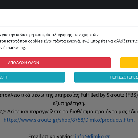
ΑΤΗΓΟΡΙΕΣ
s για την καλύτερη εμπειρία πλοήγησης των χρηστών.
του ιστοτόπου cookies είναι πάντα ενεργά, ενώ μπορείτε να αλλάξετε τις 
 ή marketing.
ΣΜΟΣ
ΑΤΟΜΙΚΗ ΠΡΟΣΤΑΣΙΑ
ΠΑΙΧΝΙΔΙΑ
ΗΛΕΚΤΡΙΚΑ ΕΡΓΑΛΕΙ
ΑΠΟΔΟΧΗ ΟΛΩΝ
ΛΟΓΗ
ΠΕΡΙΣΣΟΤΕΡΕ
Νέα εμπειρία αγορών
αποκλειστικά μέσω της υπηρεσίας Fulfilled by Skroutz (F
εξυπηρέτηση.
👉 Δείτε και παραγγείλετε τα διαθέσιμα προϊόντα μας εδώ
https://www.skroutz.gr/shop/8758/Dimko/products.html
Email επικοινωνίας:
info@dimko.gr