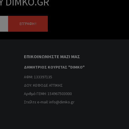
Υ DIMKO.GR
ΕΓΓΡΑΦΉ !
ΕΠΙΚΟΙΝΩΝΉΣΤΕ ΜΑΖΊ ΜΑΣ
ΔΗΜΗΤΡΙΟΣ ΚΟΥΡΕΤΑΣ "DIMKO"
ΑΦΜ: 133397135
ΔΟΥ: ΚΕΦΟΔΕ ΑΤΤΙΚΗΣ
Αριθμό ΓΕΜΗ: 154967503000
Στείλτε e-mail:
info@dimko.gr