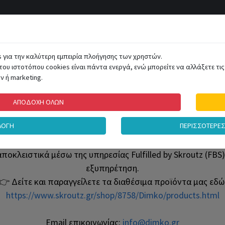
ΑΤΗΓΟΡΙΕΣ
s για την καλύτερη εμπειρία πλοήγησης των χρηστών.
του ιστοτόπου cookies είναι πάντα ενεργά, ενώ μπορείτε να αλλάξετε τις 
 ή marketing.
ΣΜΟΣ
ΑΤΟΜΙΚΗ ΠΡΟΣΤΑΣΙΑ
ΠΑΙΧΝΙΔΙΑ
ΗΛΕΚΤΡΙΚΑ ΕΡΓΑΛΕΙ
ΑΠΟΔΟΧΗ ΟΛΩΝ
ΛΟΓΗ
ΠΕΡΙΣΣΟΤΕΡΕ
Νέα εμπειρία αγορών
αποκλειστικά μέσω της υπηρεσίας Fulfilled by Skroutz (F
εξυπηρέτηση.
👉 Δείτε και παραγγείλετε τα διαθέσιμα προϊόντα μας εδώ
https://www.skroutz.gr/shop/8758/Dimko/products.html
Email επικοινωνίας:
info@dimko.gr