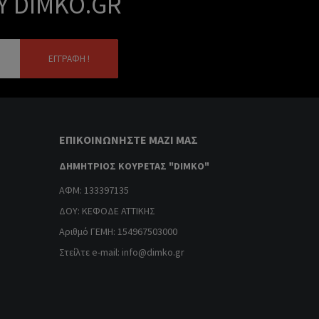
Υ DIMKO.GR
ΕΓΓΡΑΦΉ !
ΕΠΙΚΟΙΝΩΝΉΣΤΕ ΜΑΖΊ ΜΑΣ
ΔΗΜΗΤΡΙΟΣ ΚΟΥΡΕΤΑΣ "DIMKO"
ΑΦΜ: 133397135
ΔΟΥ: ΚΕΦΟΔΕ ΑΤΤΙΚΗΣ
Αριθμό ΓΕΜΗ: 154967503000
Στείλτε e-mail:
info@dimko.gr