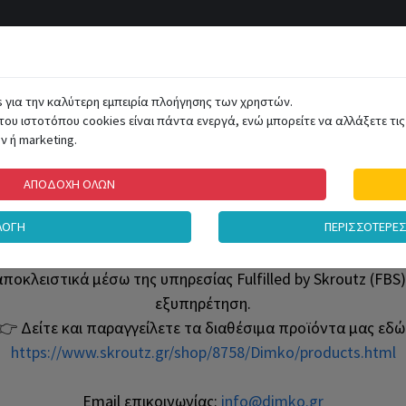
ΑΤΗΓΟΡΙΕΣ
s για την καλύτερη εμπειρία πλοήγησης των χρηστών.
του ιστοτόπου cookies είναι πάντα ενεργά, ενώ μπορείτε να αλλάξετε τις 
 ή marketing.
ΣΜΟΣ
ΑΤΟΜΙΚΗ ΠΡΟΣΤΑΣΙΑ
ΠΑΙΧΝΙΔΙΑ
ΗΛΕΚΤΡΙΚΑ ΕΡΓΑΛΕΙ
ΑΠΟΔΟΧΗ ΟΛΩΝ
ΛΟΓΗ
ΠΕΡΙΣΣΟΤΕΡΕ
Νέα εμπειρία αγορών
αποκλειστικά μέσω της υπηρεσίας Fulfilled by Skroutz (F
εξυπηρέτηση.
👉 Δείτε και παραγγείλετε τα διαθέσιμα προϊόντα μας εδώ
https://www.skroutz.gr/shop/8758/Dimko/products.html
Email επικοινωνίας:
info@dimko.gr