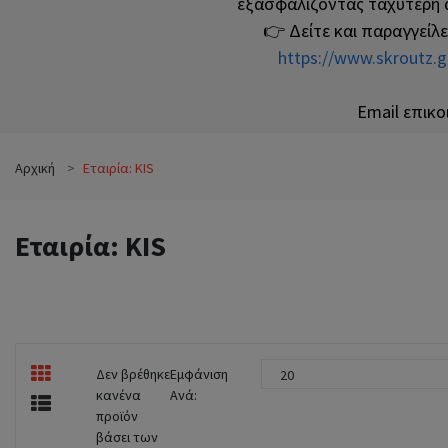
εξασφαλίζοντας ταχύτερη 
👉 Δείτε και παραγγείλ
https://www.skroutz.
Email επικο
Αρχική
Εταιρία: KIS
Εταιρία: KIS
Δεν βρέθηκε
Εμφάνιση
20
κανένα
Ανά:
προϊόν
βάσει των