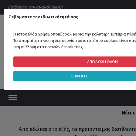
Διαβάστε την ανακοίνωση!
Σεβόμαστε την ιδιωτικότητά σας
Η ιστοσελίδα χρησιμοποιεί cookies για την καλύτερη εμπειρία πλ
Τα απαραίτητα για τη λειτουργία του ιστοτόπου cookies είναι πά
στη συλλογή στατιστικών ή marketing.
ΑΠΟΔΟΧΗ ΟΛΩΝ
ΟΛΕΣ ΟΙ ΚΑΤΗΓΟΡΙΕΣ
ΕΠΙΛΟΓΗ
Νέα ε
Από εδώ και στο εξής, τα προϊόντα μας διατίθενται