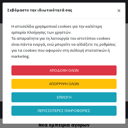
Διαβάστε την ανακοίνωση!
×
Σεβόμαστε την ιδιωτικότητά σας
Περιοχή Μελών
Αγαπημένα
Επικοινωνία
Η ιστοσελίδα χρησιμοποιεί cookies για την καλύτερη
εμπειρία πλοήγησης των χρηστών.
Τα απαραίτητα για τη λειτουργία του ιστοτόπου cookies
είναι πάντα ενεργά, ενώ μπορείτε να αλλάξετε τις ρυθμίσεις
για τα cookies που αφορούν στη συλλογή στατιστικών ή
marketing.
Καλάθι Αγορών
ΑΠΟΔΟΧΗ ΟΛΩΝ
0
ΑΠΟΡΡΙΨΗ ΟΛΩΝ
Αναζήτηση
ΕΠΙΛΟΓΗ
ΠΕΡΙΣΣΟΤΕΡΕΣ ΠΛΗΡΟΦΟΡΙΕΣ
Νέα εμπειρία αγορών